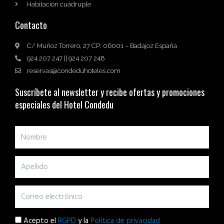
Habitación cuádruple
Contacto
C/ Muñoz Torrero, 27 CP: 06001 – Badajoz España
924 207 247 || 924 207 248
reservas@condeduhoteles.com
Suscríbete al newsletter y recibe ofertas y promociones
especiales del Hotel Condedu
Acepto el
RGPD
y la
Política de privacidad