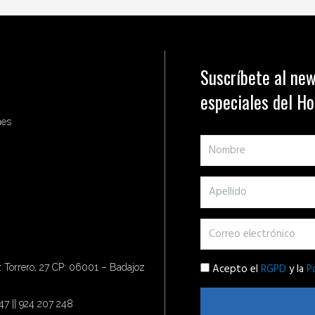
Suscríbete al new
especiales del H
nes
Acepto el
RGPD
y la
P
Torrero, 27 CP: 06001 – Badajoz
47 || 924 207 248