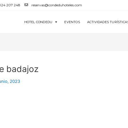
 924 207 248
reservas@condeduhoteles.com
HOTEL CONDEDU
EVENTOS
ACTIVIDADES TURÍSTICA
e badajoz
unio, 2023