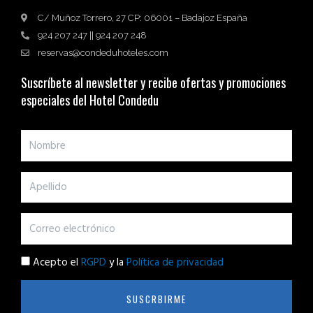
C/ Muñoz Torrero, 27 CP: 06001 – Badajoz España
924 207 247 || 924 207 248
reservas@condeduhoteles.com
Suscríbete al newsletter y recibe ofertas y promociones
especiales del Hotel Condedu
Acepto el
RGPD
y la
Política de privacidad
SUSCRBIRME