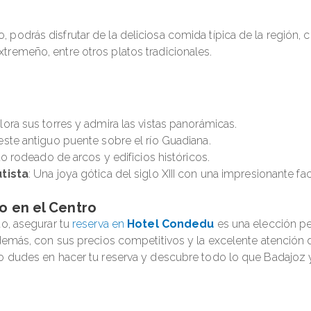
podrás disfrutar de la deliciosa comida típica de la región, 
remeño, entre otros platos tradicionales.
plora sus torres y admira las vistas panorámicas.
 este antiguo puente sobre el río Guadiana.
o rodeado de arcos y edificios históricos.
tista
: Una joya gótica del siglo XIII con una impresionante fa
o en el Centro
to, asegurar tu
reserva en
Hotel Condedu
es una elección per
demás, con sus precios competitivos y la excelente atención d
o dudes en hacer tu reserva y descubre todo lo que Badajoz y 