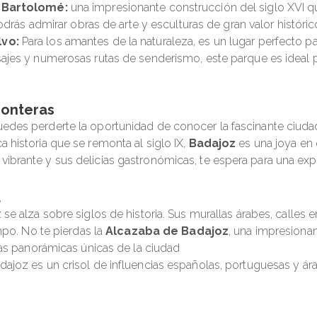
n Bartolomé:
una impresionante construcción del siglo XVI qu
odrás admirar obras de arte y esculturas de gran valor histórico
lvo:
Para los amantes de la naturaleza, es un lugar perfecto para 
ajes y numerosas rutas de senderismo, este parque es ideal p
ronteras
puedes perderte la oportunidad de conocer la fascinante ciudad
a historia que se remonta al siglo IX,
Badajoz
es una joya en 
vibrante y sus delicias gastronómicas, te espera para una expe
a
 se alza sobre siglos de historia. Sus murallas árabes, calles 
mpo. No te pierdas la
Alcazaba de Badajoz
, una impresionan
tas panorámicas únicas de la ciudad
adajoz es un crisol de influencias españolas, portuguesas y ár