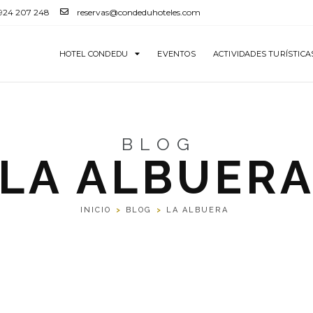
 924 207 248
reservas@condeduhoteles.com
HOTEL CONDEDU
EVENTOS
ACTIVIDADES TURÍSTICA
BLOG
LA ALBUER
INICIO
>
BLOG
>
LA ALBUERA