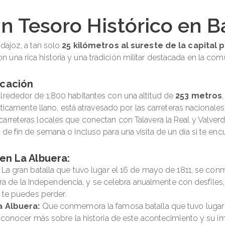
Un Tesoro Histórico en 
dajoz, a tan solo
25 kilómetros al sureste de la capital p
n una rica historia y una tradición militar destacada en la 
icación
lrededor de 1.800 habitantes con una altitud de
253 metros
rácticamente llano, está atravesado por las carreteras naciona
arreteras locales que conectan con Talavera la Real y Valverd
de fin de semana o incluso para una visita de un día si te enc
 en La Albuera:
: La gran batalla que tuvo lugar el 16 de mayo de 1811, se co
rra de la Independencia, y se celebra anualmente con desfiles,
 te puedes perder.
a Albuera:
Que conmemora la famosa batalla que tuvo lugar e
onocer más sobre la historia de este acontecimiento y su imp