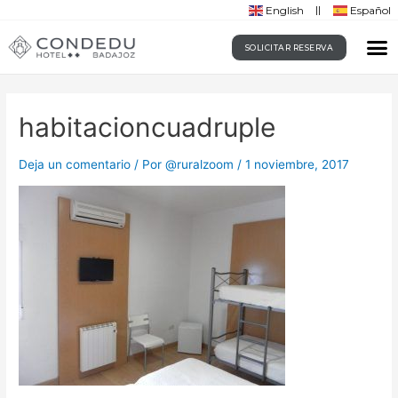
English
Español
SOLICITAR RESERVA
habitacioncuadruple
Deja un comentario
/ Por
@ruralzoom
/
1 noviembre, 2017