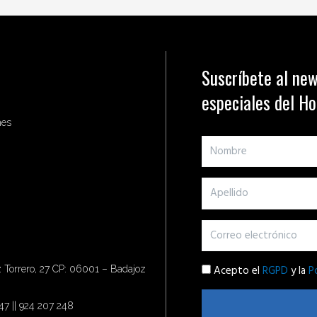
Suscríbete al new
especiales del H
nes
Acepto el
RGPD
y la
P
Torrero, 27 CP: 06001 – Badajoz
47 || 924 207 248