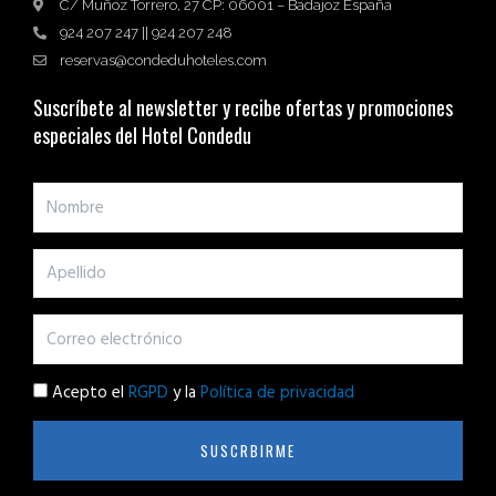
C/ Muñoz Torrero, 27 CP: 06001 – Badajoz España
924 207 247 || 924 207 248
reservas@condeduhoteles.com
Suscríbete al newsletter y recibe ofertas y promociones
especiales del Hotel Condedu
Acepto el
RGPD
y la
Política de privacidad
SUSCRBIRME