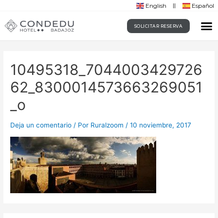
English
Español
SOLICITAR RESERVA
10495318_7044003429726
62_8300014573663269051
_o
Deja un comentario
/ Por
Ruralzoom
/
10 noviembre, 2017