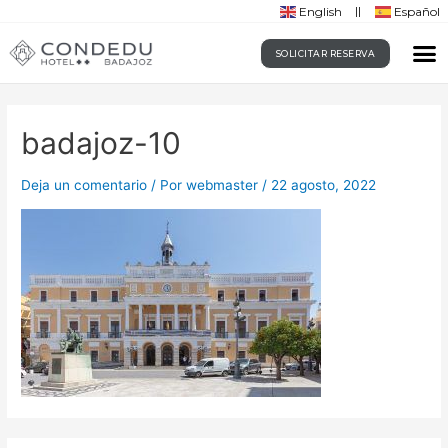
English
Español
SOLICITAR RESERVA
badajoz-10
Deja un comentario
/ Por
webmaster
/
22 agosto, 2022