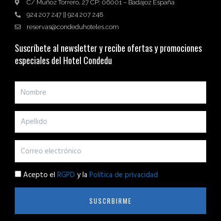
C/ Muñoz Torrero, 27 CP: 06001 – Badajoz España
924 207 247 || 924 207 248
reservas@condeduhoteles.com
Suscríbete al newsletter y recibe ofertas y promociones
especiales del Hotel Condedu
Acepto el
RGPD
y la
Política de privacidad
SUSCRBIRME