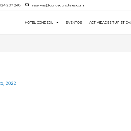
 924 207 248
reservas@condeduhoteles.com
HOTEL CONDEDU
EVENTOS
ACTIVIDADES TURÍSTICA
to, 2022