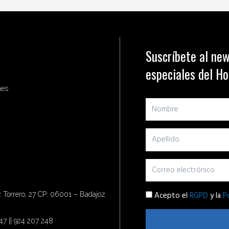
Suscríbete al new
especiales del H
nes
Acepto el
RGPD
y la
P
Torrero, 27 CP: 06001 – Badajoz
47 || 924 207 248