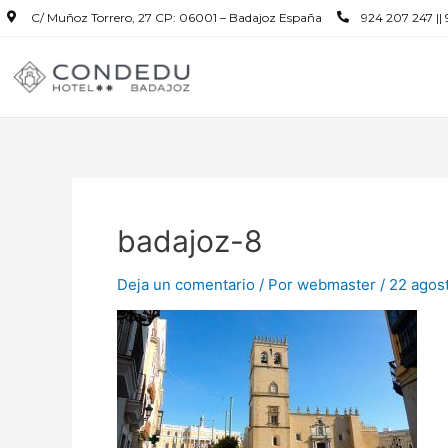
C/ Muñoz Torrero, 27 CP: 06001 – Badajoz España
924 207 247 ||
badajoz-8
Deja un comentario
/ Por
webmaster
/
22 agos