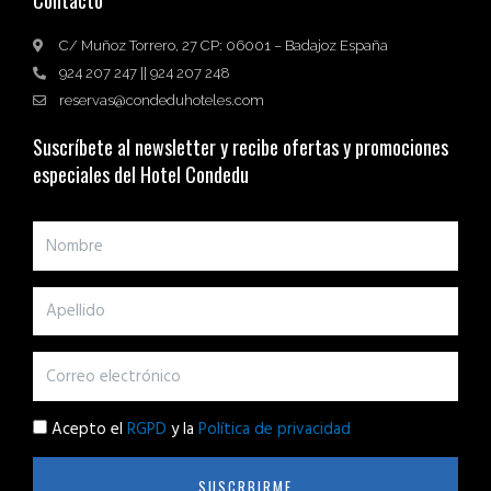
Contacto
C/ Muñoz Torrero, 27 CP: 06001 – Badajoz España
924 207 247 || 924 207 248
reservas@condeduhoteles.com
Suscríbete al newsletter y recibe ofertas y promociones
especiales del Hotel Condedu
Acepto el
RGPD
y la
Política de privacidad
SUSCRBIRME