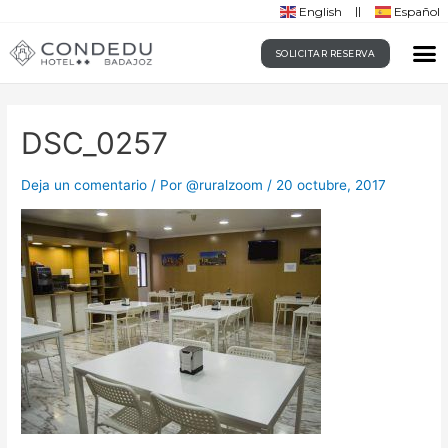
English
Español
SOLICITAR RESERVA
DSC_0257
Deja un comentario
/ Por
@ruralzoom
/
20 octubre, 2017