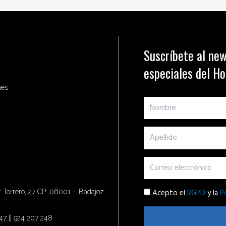
Suscríbete al new
especiales del H
nes
Acepto el
RGPD
y la
P
Torrero, 27 CP: 06001 – Badajoz
47 || 924 207 248