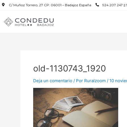
C/ Muñoz Torrero, 27 CP: 06001 – Badajoz España
924 207 247 ||
old-1130743_1920
Deja un comentario
/ Por
Ruralzoom
/
10 novie