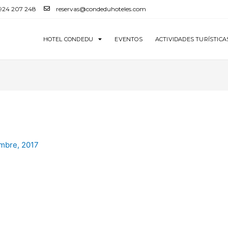
 924 207 248
reservas@condeduhoteles.com
HOTEL CONDEDU
EVENTOS
ACTIVIDADES TURÍSTICA
mbre, 2017