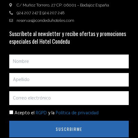
C/ Muñoz Torrero, 27 CP: 06001 – Badajoz España
924 207 247 || 924 207 248
reservas@condeduhoteles.com
Suscríbete al newsletter y recibe ofertas y promociones
especiales del Hotel Condedu
Acepto el
RGPD
y la
Política de privacidad
SUSCRBIRME