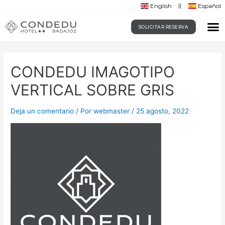
English
Español
SOLICITAR RESERVA
CONDEDU IMAGOTIPO
VERTICAL SOBRE GRIS
Deja un comentario
/ Por
webmaster
/
25 agosto, 2022