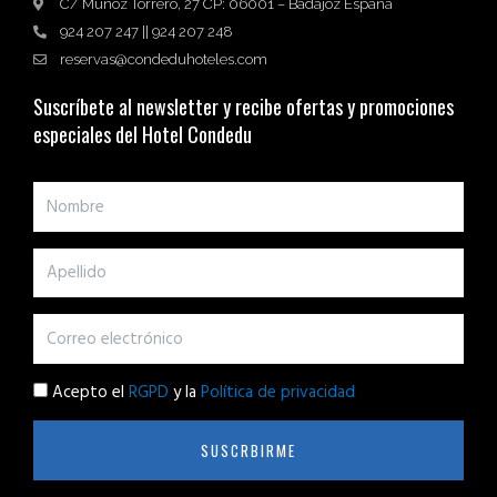
C/ Muñoz Torrero, 27 CP: 06001 – Badajoz España
924 207 247 || 924 207 248
reservas@condeduhoteles.com
Suscríbete al newsletter y recibe ofertas y promociones
especiales del Hotel Condedu
Acepto el
RGPD
y la
Política de privacidad
SUSCRBIRME