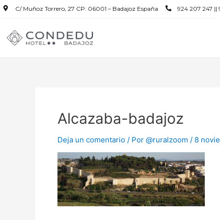
C/ Muñoz Torrero, 27 CP: 06001 – Badajoz España
924 207 247 ||
Alcazaba-badajoz
Deja un comentario
/ Por
@ruralzoom
/
8 novi