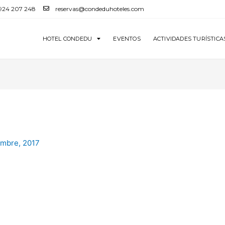
 924 207 248
reservas@condeduhoteles.com
HOTEL CONDEDU
EVENTOS
ACTIVIDADES TURÍSTICA
embre, 2017