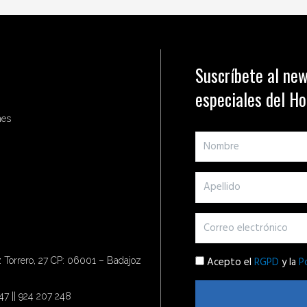
Suscríbete al new
especiales del H
nes
Acepto el
RGPD
y la
P
Torrero, 27 CP: 06001 – Badajoz
47 || 924 207 248