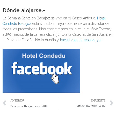
Dónde alojarse.-
La Semana Santa en Badajoz se vive en el Casco Antiguo.
Hotel
Condedu Badajoz
está situado inmejorablemente para disfrutar de
todas las procesiones. Nos encontramos en la calle Muñoz Torrero,
a 250 metros de la carrera oficial junto a la Catedral de San Juan, en
la Plaza de España. No lo dudéis y
haced vuestra reserva ya
.
ANTERIOR
SIGUIENTE
Eventos en Badajoz marzo 2019
PRIMAVERA EN BADAJOZ