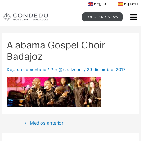
English
Español
SOLICITAR RESERVA
Alabama Gospel Choir
Badajoz
Deja un comentario
/ Por
@ruralzoom
/
29 diciembre, 2017
←
Medios anterior