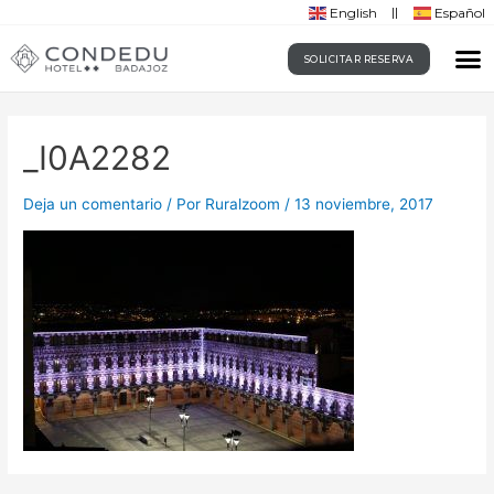
English
Español
SOLICITAR RESERVA
_I0A2282
Deja un comentario
/ Por
Ruralzoom
/
13 noviembre, 2017