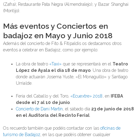
(Zafra); Restaurante Pata Negra (Almendralejo); y Bazar Shanghai
(Montijo).
Más eventos y Conciertos en
badajoz en Mayo y Junio 2018
Además del concierto de Fito & Fitipaldis os destacamos otros
eventos a celebrar en Badajoz, como por ejemplo:
La obra de teatro
«Taxi»
que se representará en el
Teatro
López de Ayala el día 18 de mayo
. Una obra de teatro
donde actuarán Josema Yuste, «El Monaguillo» y Santiago
Urrialde.
Feria del Caballo y del Toro,
«Ecuextre» 2018
, en
IFEBA
desde el 7 al 10 de junio
.
Concierto de Dani Martín
, el sábado día
23 de junio de 2018
en el Auditoría del Recinto Ferial
.
Os recuerdo también que podéis contactar con las
oficinas de
turismo de Badajoz
, en las que podéis obtener cualquier