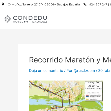
C/ Muñoz Torrero, 27 CP: 06001 – Badajoz España
924 207 247 ||
Recorrido Maratón y M
Deja un comentario
/ Por
@ruralzoom
/
20 febr