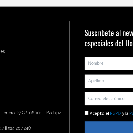
Suscríbete al new
especiales del H
nes
Acepto el
RGPD
y la
P
Torrero, 27 CP: 06001 – Badajoz
47 || 924 207 248