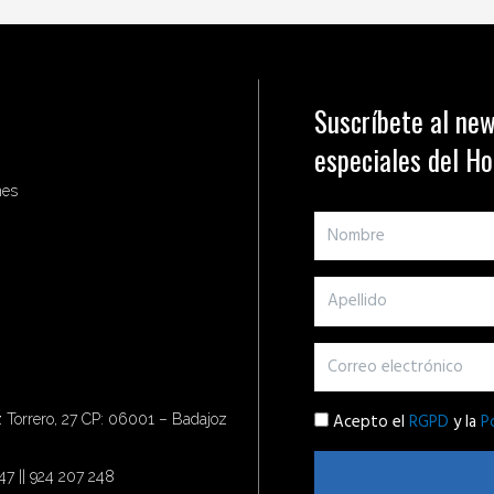
Suscríbete al new
especiales del H
nes
Acepto el
RGPD
y la
P
Torrero, 27 CP: 06001 – Badajoz
47 || 924 207 248